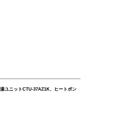
ユニットCTU-37AZ1K、ヒートポン