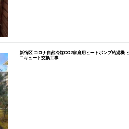
新宿区 コロナ自然冷媒CO2家庭用ヒートポンプ給湯機 ヒー
コキュート交換工事