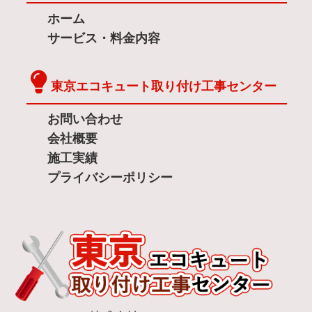
ホーム
サービス・料金内容
東京エコキュート取り付け工事センター
お問い合わせ
会社概要
施工実績
プライバシーポリシー