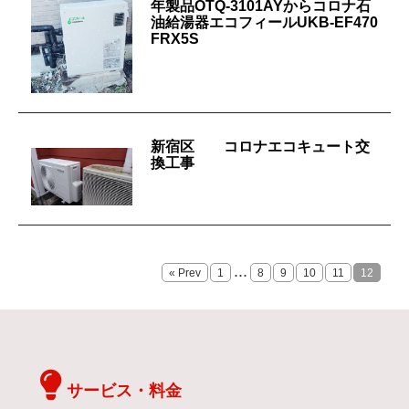
年製品OTQ-3101AYからコロナ石
油給湯器エコフィールUKB-EF470
FRX5S
新宿区 コロナエコキュート交
換工事
...
« Prev
1
8
9
10
11
12
サービス・料金